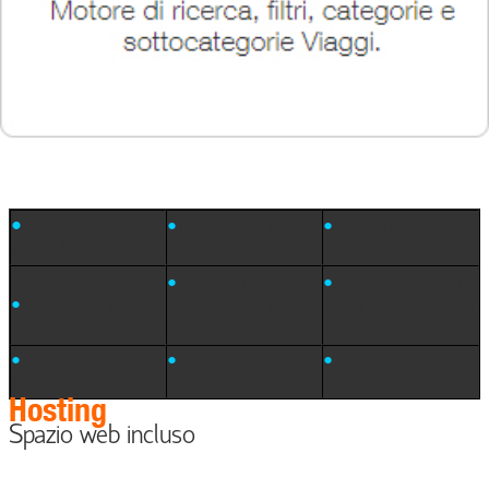
•
•
motore di ricerca
•
campi extra
Gestione Viaggi /
personalizzabile
motore di ricerca
Tours / Offerte
•
categorie e
•
gestione dettaglio
•
filtri post ricerca
sottocategorie
Viaggio (foto, testo,
personalizzabili
listino...)
•
data scadenza
•
offerte con
•
statistiche
Viaggio
scadenza a tempo
visualizzazioni
Hosting
Spazio web incluso