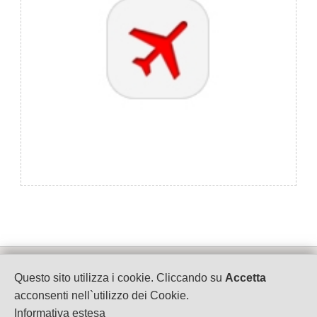
WebCreator by Gadaweb Snc
Questo sito utilizza i cookie. Cliccando su
Accetta
P.IVA 07585440964
acconsenti nell`utilizzo dei Cookie.
Informativa estesa