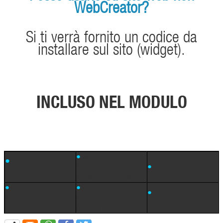
WebCreator?
Si ti verrà fornito un codice da
installare sul sito (widget).
INCLUSO NEL MODULO
•
Motore di ricerca
•
Gestione
Strutture
•
Filtri ricerca
Strutture ricettive
personalizzabile
•
Gestione dettaglio
•
Categorie e
•
Form richiesta
Struttura (foto,
sottocategorie
informazioni
testo, listino...)
Strutture