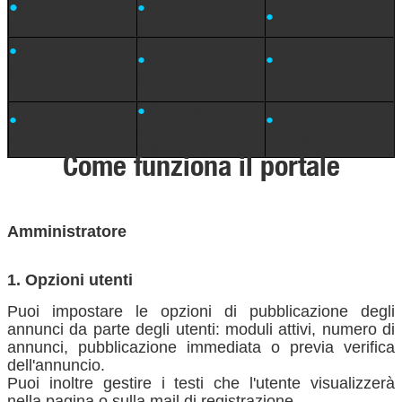
•
•
Motore di ricerca
Gestione illimitati
•
Filtri post ricerca
personalizzabile
eventi
•
Gestione dettaglio
•
Categorie e
•
Form richiesta
evento (foto, testo,
sottocategorie
informazioni
listino...)
•
Area riservata
•
Gestione Utenti
•
Comunicazioni e
utenti per
registrati
file riservati
inserimento eventi
Come funziona il portale
Amministratore
1. Opzioni utenti
Puoi impostare le opzioni di pubblicazione degli
annunci da parte degli utenti: moduli attivi, numero di
annunci, pubblicazione immediata o previa verifica
dell'annuncio.
Puoi inoltre gestire i testi che l'utente visualizzerà
nella pagina o sulla mail di registrazione.