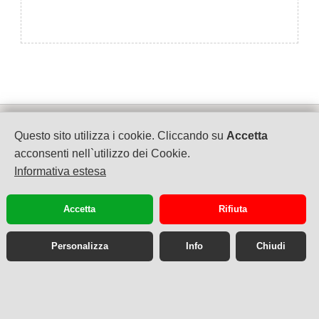
WebCreator by Gadaweb Snc
Questo sito utilizza i cookie. Cliccando su
Accetta
P.IVA 07585440964
acconsenti nell`utilizzo dei Cookie.
Informativa estesa
Tel. 02.87187321
Email info@gadaweb.com
Accetta
Rifiuta
privacy
cookie
Personalizza
Info
Chiudi